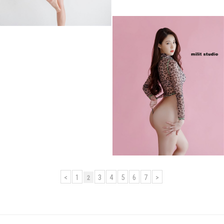
<
1
3
4
5
6
7
>
2