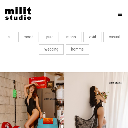
Toggl
naviga
all
mood
pure
mono
vivid
casual
wedding
homme